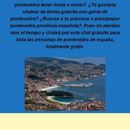
pontevedra tener novia o novio?. ¿Te gustaria
chatear de forma gratuita con gente de
pontevedra? ¿Buscas a tu princesa o principepor
pontevedra provincia española?. Pues no pierdas
mas el tiempo y chateá por este chat gratuito para
toda las personas de pontevedra de españa,
totalmente gratis.