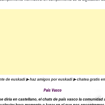
te de euskadi ▶ haz amigos por euskadi ▶ chatea gratis 
Pais Vasco
se diria en castellano, el chats de país vasco la comunida
cualquier hora momento o lugar en el que nos encontremos. 