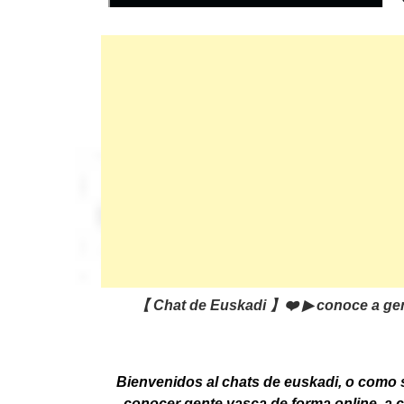
【 Chat de Euskadi 】❤️ ▶ conoce a gen
Bienvenidos al chats de euskadi, o como 
conocer gente vasca de forma online, a 