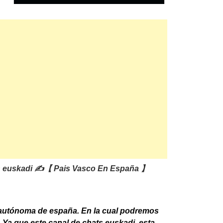
en euskadi ✍️【 Pais Vasco En España 】
d autónoma de españa. En la cual podremos
Ya que este canal de chats euskadi, esta