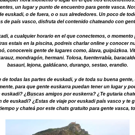
stentes, un lugar y punto de encuentro para gente vasca. 
 euskadi, o de fuera, o o sus alrededores. Un poco de todo
s de país vasco, disfruta del contenido chateando con gent
di, a cualquier horario en el que conectemos, o momento 
tras estais en la piscina, podreis charlar online y conoce
ó, conocereis gente de lugares como, álava, guipúzkoa. Vito
, zarauz, mondragón, hermani. Tolosa, fuenterrabía, baracal
basauri, lejona, galdácano, durango, sestao, erandio.
e todas las partes de euskadi, y de toda su buena gente, 
mente, para que gente euskarra puedan tener un lugar y p
euskadi? ¿Buscas amigos por euskerra? ¿Te gutaria chatea
 de euskadi? ¿Estas de viaje por euskadi país vasco y te
tiempo y chateá por este chats gratuito para gente vasca, to