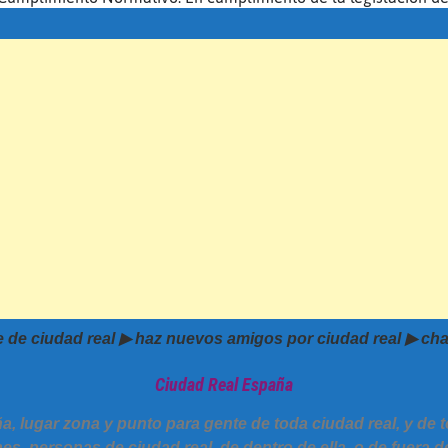
de ciudad real ▶ haz nuevos amigos por ciudad real ▶ chat
Ciudad Real España
ña, lugar zona y punto para gente de toda ciudad real, y de
s, personas de ciudad real, de dentro de ella, o de fuera de 