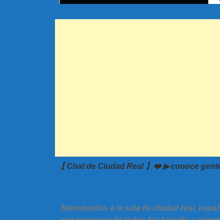
【 Chat de Ciudad Real 】❤️ ▶ conoce gente 
Bienvenidos a la sala de ciudad real, espa
con personas de todos los lugarés y origene