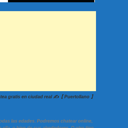
ea gratis en ciudad real ✍️【 Puertollano 】
 todas las edades. Podremos chatear online,
ella, o bien de sus alrededores. O otro tipo