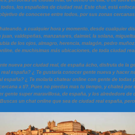
todos, los españoles de ciudad real. Este chat, está enfoca
objetivo de conocerse entre todos, por sus zonas cercanas
teando, a cualquier hora y momento, desde cualquier disp
n juan, valdepeñas, manzanares, daimiel, la solana, miguelt
arrubia de los ojos, almagro, herencia, malagón, pedro muñ
online, de muchisimas más ubicaciones, de toda ciudad real
e nueva por ciudad real, de españa ácho, disfruta de la ge
real españa? ¿ Te gustaría conocer gente nueva y hacer 
al españa? ¿ Te molaría chatear online con gente de todas p
ercana a tí?. Pues no pierdas mas tu tiempo, y chateá por 
gente super maravillosa, de españa, y los alrededore de 
 Buscas un chat online que sea de ciudad real españa, per