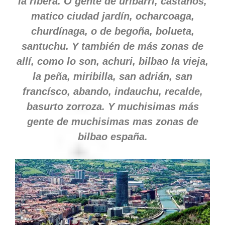
la ribera. O gente de uríbarri, castaños,
matico ciudad jardín, ocharcoaga,
churdínaga, o de begoña, bolueta,
santuchu. Y también de más zonas de
allí, como lo son, achuri, bilbao la vieja,
la peña, miribilla, san adrián, san
francísco, abando, indauchu, recalde,
basurto zorroza. Y muchisimas más
gente de muchisimas mas zonas de
bilbao españa.