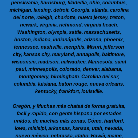
pensilvania, harrisburg, filadelfia, ohio, columbus,
michigan, lansing, detroit. Georgia, atlanta, carolina
del norte, raleigh, charlotte, nueva jersey, treton,
newark, virginia, richmond, virginia beach.
Washington, olympia, sattle, massachusetts,
boston, indiana, indianápolis, arizona, phoenix,
tennessee, nashville, menphis. Misuri, jefferson
city, kansas city, maryland, annapolis, baltimore,
wisconsin, madison, milwaukee. Minnesota, saint
paul, minneapolis, colorado, denver, alabama,
montgomery, birmingham. Carolina del sur,
columbia, luisíana, baton rouge, nueva orleans,
kentucky, frankfort, louisville.
Oregón, y Muchas más chateá de forma gratuita,
facil y rapido, con gente hispana por estados
unidos, de muchas más zonas. Cómo, hartford,
lowa, misisipi, arkansas, kansas, utah, nevada,
nuevo méxico, nebraska, idaho. Hawái, maine,